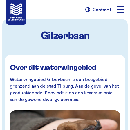
Naviga
Contrast
Naar
Naar
Contrast
opene
navigatie
inhoud
Gilzerbaan
Over dit waterwingebied
Waterwingebied Gilzerbaan is een bosgebied
grenzend aan de stad Tilburg. Aan de gevel van het
productiebedrijf bevindt zich een kraamkolonie
van de gewone dwergvleermuis.