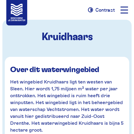
Naviga
Contrast
Naar
Naar
Contrast
opene
navigatie
inhoud
Kruidhaars
Over dit waterwingebied
Het wingebied Kruidhaars ligt ten westen van
Sleen. Hier wordt 1,75 miljoen m³ water per jaar
onttrokken. Het wingebied is ruim heeft drie
winputten. Het wingebied ligt in het beheergebied
van waterschap Vechtstromen. Het water wordt
vanuit hier gedistribueerd naar Zuid-Oost
Drenthe. Het waterwingebied Kruidhaars is bijna 5
hectare groot.