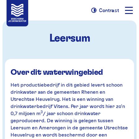
Naviga
Contrast
Naar
Naar
Contrast
opene
navigatie
inhoud
Leersum
Over dit waterwingebied
Het productiebedrijf in dit gebied levert schoon
drinkwater aan de gemeenten Rhenen en
Utrechtse Heuvelrug. Het is een winning van
drinkwaterbedrijf Vitens. Per jaar wordt hier zo’n
3
0,7 miljoen m
/ jaar schoon drinkwater
geproduceerd. De winning is gelegen tussen
Leersum en Amerongen in de gemeente Utrechtse
Heuvelrug en wordt beschermd door een