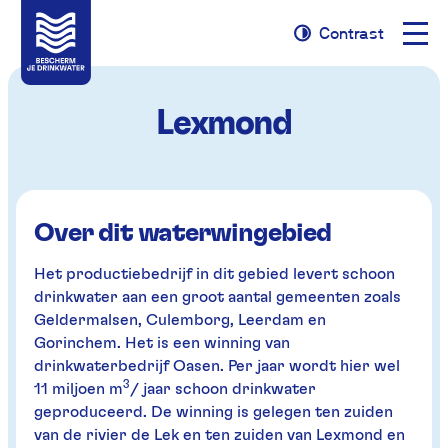
Naviga
Contrast
Naar
Naar
Contrast
opene
navigatie
inhoud
Lexmond
Over dit waterwingebied
Het productiebedrijf in dit gebied levert schoon
drinkwater aan een groot aantal gemeenten zoals
Geldermalsen, Culemborg, Leerdam en
Gorinchem. Het is een winning van
drinkwaterbedrijf Oasen. Per jaar wordt hier wel
3
11 miljoen m
/ jaar schoon drinkwater
geproduceerd. De winning is gelegen ten zuiden
van de rivier de Lek en ten zuiden van Lexmond en