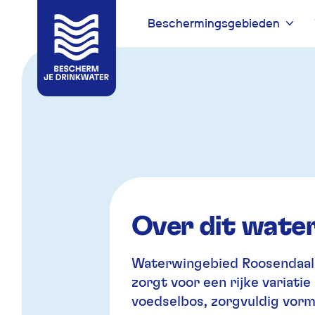
Beschermingsgebieden
Naar
Naar
navigatie
inhoud
Over dit wate
Waterwingebied Roosendaal s
zorgt voor een rijke variatie
voedselbos, zorgvuldig vor