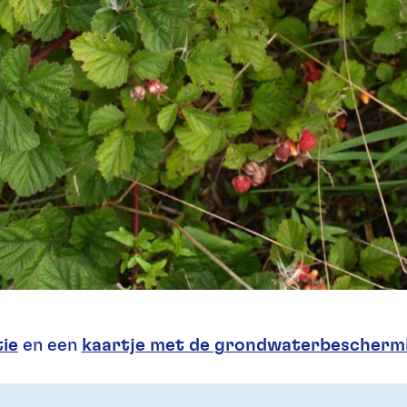
ie
en een
kaartje met de grondwaterbescherm