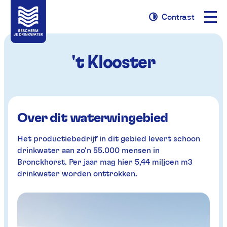
Naviga
Contrast
Naar
Naar
Contrast
opene
navigatie
inhoud
't Klooster
Over dit waterwingebied
Het productiebedrijf in dit gebied levert schoon
drinkwater aan zo’n 55.000 mensen in
Bronckhorst. Per jaar mag hier 5,44 miljoen m3
drinkwater worden onttrokken.