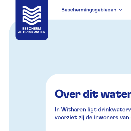
Beschermingsgebieden
Naar
Naar
navigatie
inhoud
Over dit wate
In Witharen ligt drinkwaterw
voorziet zij de inwoners va