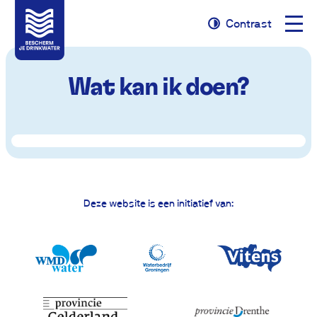
Naviga
Contrast
Naar
Naar
Contrast
opene
navigatie
inhoud
Wat kan ik doen?
Deze website is een initiatief van: